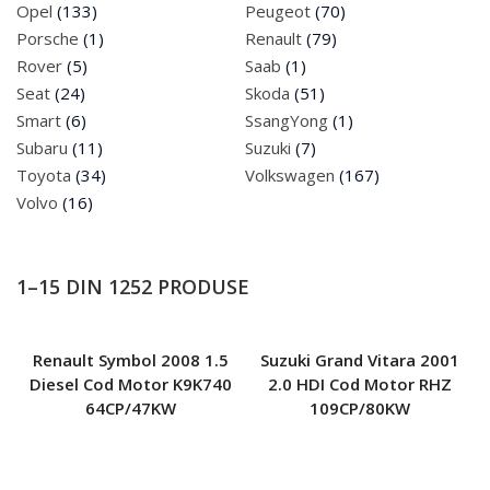
Cumpar Masini
Opel
(133)
Peugeot
(70)
Porsche
(1)
Renault
(79)
0742 935 581
Rover
(5)
Saab
(1)
Seat
(24)
Skoda
(51)
Smart
(6)
SsangYong
(1)
Subaru
(11)
Suzuki
(7)
Toyota
(34)
Volkswagen
(167)
Volvo
(16)
1–15 DIN 1252 PRODUSE
Renault Symbol 2008 1.5
Suzuki Grand Vitara 2001
Diesel Cod Motor K9K740
2.0 HDI Cod Motor RHZ
64CP/47KW
109CP/80KW