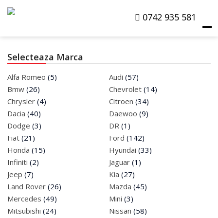
0742 935 581
☰
Selecteaza Marca
Products
Alfa Romeo
(5)
Audi
(57)
search
Bmw
(26)
Chevrolet
(14)
Chrysler
(4)
Citroen
(34)
Masini La Dezmembrat
Dacia
(40)
Daewoo
(9)
Dodge
(3)
DR
(1)
Masini De Vanzare
Fiat
(21)
Ford
(142)
Honda
(15)
Hyundai
(33)
Despre Noi
Infiniti
(2)
Jaguar
(1)
Jeep
(7)
Kia
(27)
Cere Oferta
Land Rover
(26)
Mazda
(45)
Contact
Mercedes
(49)
Mini
(3)
Mitsubishi
(24)
Nissan
(58)