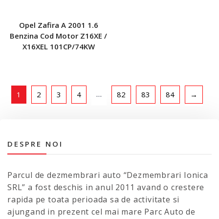
Opel Zafira A 2001 1.6
Benzina Cod Motor Z16XE /
X16XEL 101CP/74KW
…
1
2
3
4
82
83
84
→
DESPRE NOI
Parcul de dezmembrari auto “Dezmembrari Ionica
SRL” a fost deschis in anul 2011 avand o crestere
rapida pe toata perioada sa de activitate si
ajungand in prezent cel mai mare Parc Auto de