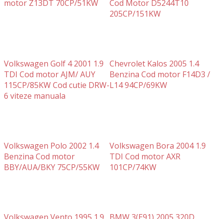
motor Z13DT 70CP/51KW
Cod Motor D5244T10
205CP/151KW
Volkswagen Golf 4 2001 1.9
Chevrolet Kalos 2005 1.4
TDI Cod motor AJM/ AUY
Benzina Cod motor F14D3 /
115CP/85KW Cod cutie DRW-
L14 94CP/69KW
6 viteze manuala
Volkswagen Polo 2002 1.4
Volkswagen Bora 2004 1.9
Benzina Cod motor
TDI Cod motor AXR
BBY/AUA/BKY 75CP/55KW
101CP/74KW
Volkswagen Vento 1995 1.9
BMW 3(E91) 2005 320D