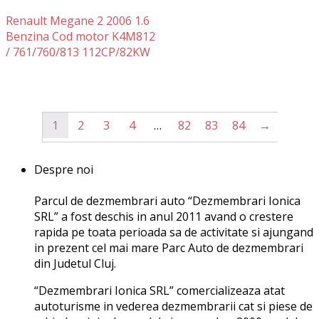
Renault Megane 2 2006 1.6
Benzina Cod motor K4M812
/ 761/760/813 112CP/82KW
1
2
3
4
…
82
83
84
→
Despre noi
Parcul de dezmembrari auto “Dezmembrari Ionica
SRL” a fost deschis in anul 2011 avand o crestere
rapida pe toata perioada sa de activitate si ajungand
in prezent cel mai mare Parc Auto de dezmembrari
din Judetul Cluj.
“Dezmembrari Ionica SRL” comercializeaza atat
autoturisme in vederea dezmembrarii cat si piese de