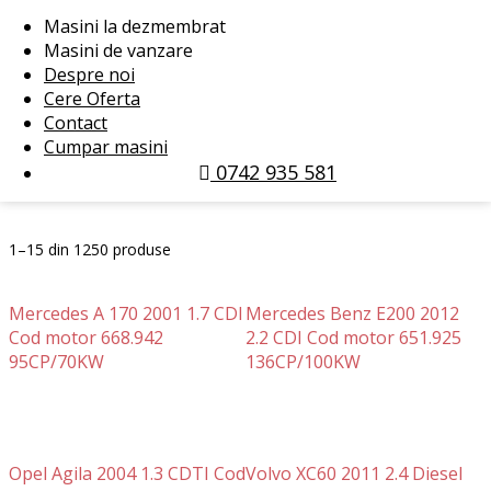
Porsche
(1)
Renault
(78)
Masini la dezmembrat
Rover
(5)
Saab
(1)
Masini de vanzare
Seat
(24)
Skoda
(51)
Despre noi
Smart
(6)
SsangYong
(1)
Cere Oferta
Subaru
(11)
Suzuki
(6)
Contact
Toyota
(34)
Volkswagen
(167)
Cumpar masini
0742 935 581
Volvo
(16)
1–15 din 1250 produse
Mercedes A 170 2001 1.7 CDI
Mercedes Benz E200 2012
Cod motor 668.942
2.2 CDI Cod motor 651.925
95CP/70KW
136CP/100KW
Opel Agila 2004 1.3 CDTI Cod
Volvo XC60 2011 2.4 Diesel