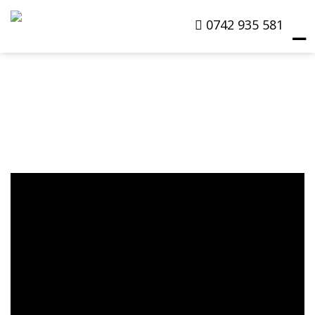
0742 935 581
☰
Products
search
Masini La Dezmembrat
Masini De Vanzare
Despre Noi
Cere Oferta
Contact