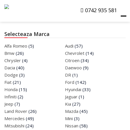
0742 935 581
☰
Selecteaza Marca
Products
Alfa Romeo
(5)
Audi
(57)
search
Bmw
(26)
Chevrolet
(14)
Chrysler
(4)
Citroen
(34)
Masini La Dezmembrat
Dacia
(40)
Daewoo
(9)
Dodge
(3)
DR
(1)
Masini De Vanzare
Fiat
(21)
Ford
(142)
Honda
(15)
Hyundai
(33)
Despre Noi
Infiniti
(2)
Jaguar
(1)
Jeep
(7)
Kia
(27)
Cere Oferta
Land Rover
(26)
Mazda
(45)
Contact
Mercedes
(49)
Mini
(3)
Mitsubishi
(24)
Nissan
(58)