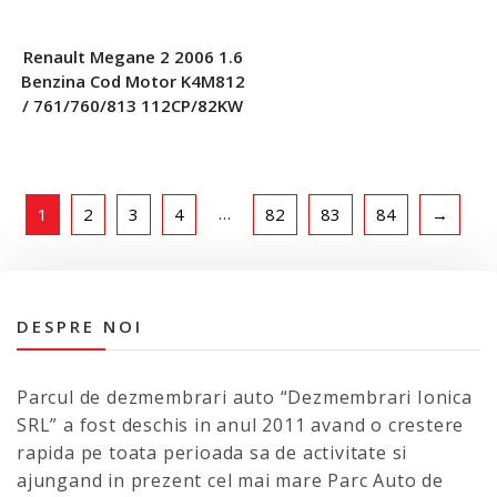
Renault Megane 2 2006 1.6
Benzina Cod Motor K4M812
/ 761/760/813 112CP/82KW
…
1
2
3
4
82
83
84
→
DESPRE NOI
Parcul de dezmembrari auto “Dezmembrari Ionica
SRL” a fost deschis in anul 2011 avand o crestere
rapida pe toata perioada sa de activitate si
ajungand in prezent cel mai mare Parc Auto de