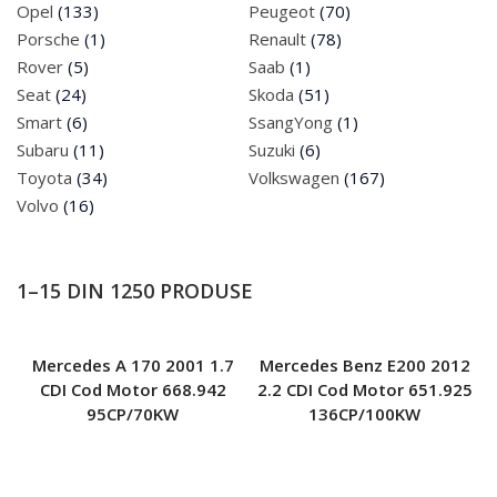
Cumpar Masini
Opel
(133)
Peugeot
(70)
Porsche
(1)
Renault
(78)
0742 935 581
Rover
(5)
Saab
(1)
Seat
(24)
Skoda
(51)
Smart
(6)
SsangYong
(1)
Subaru
(11)
Suzuki
(6)
Toyota
(34)
Volkswagen
(167)
Volvo
(16)
1–15 DIN 1250 PRODUSE
Mercedes A 170 2001 1.7
Mercedes Benz E200 2012
CDI Cod Motor 668.942
2.2 CDI Cod Motor 651.925
95CP/70KW
136CP/100KW