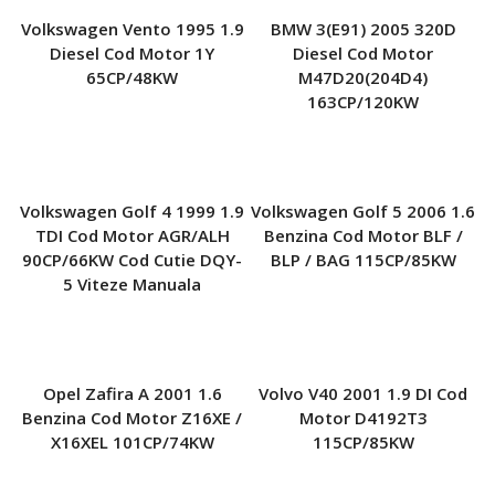
Volkswagen Vento 1995 1.9
BMW 3(E91) 2005 320D
Diesel Cod Motor 1Y
Diesel Cod Motor
65CP/48KW
M47D20(204D4)
163CP/120KW
Volkswagen Golf 4 1999 1.9
Volkswagen Golf 5 2006 1.6
TDI Cod Motor AGR/ALH
Benzina Cod Motor BLF /
90CP/66KW Cod Cutie DQY-
BLP / BAG 115CP/85KW
5 Viteze Manuala
Opel Zafira A 2001 1.6
Volvo V40 2001 1.9 DI Cod
Benzina Cod Motor Z16XE /
Motor D4192T3
X16XEL 101CP/74KW
115CP/85KW