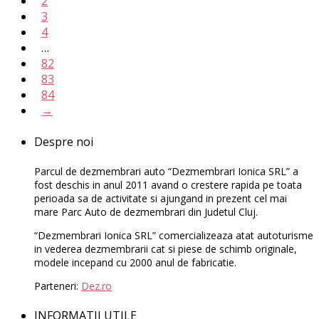
2
3
4
…
82
83
84
→
Despre noi
Parcul de dezmembrari auto “Dezmembrari Ionica SRL” a
fost deschis in anul 2011 avand o crestere rapida pe toata
perioada sa de activitate si ajungand in prezent cel mai
mare Parc Auto de dezmembrari din Judetul Cluj.
“Dezmembrari Ionica SRL” comercializeaza atat autoturisme
in vederea dezmembrarii cat si piese de schimb originale,
modele incepand cu 2000 anul de fabricatie.
Parteneri:
Dez.ro
INFORMATII UTILE