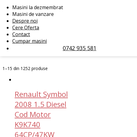
Porsche
(1)
Renault
(79)
Masini la dezmembrat
Rover
(5)
Saab
(1)
Masini de vanzare
Seat
(24)
Skoda
(51)
Despre noi
Smart
(6)
SsangYong
(1)
Cere Oferta
Subaru
(11)
Suzuki
(7)
Contact
Toyota
(34)
Volkswagen
(167)
Cumpar masini
Volvo
(16)
0742 935 581
1–15 din 1252 produse
Renault Symbol
2008 1.5 Diesel
Cod Motor
K9K740
64CP/47KW