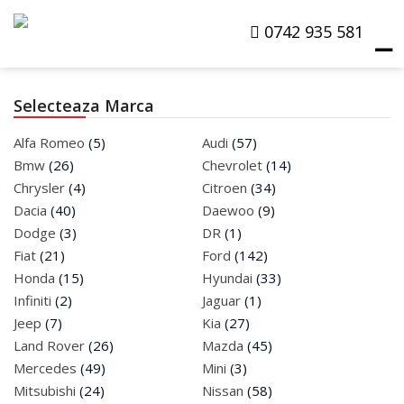
0742 935 581
☰
Selecteaza Marca
Products
Alfa Romeo
(5)
Audi
(57)
search
Bmw
(26)
Chevrolet
(14)
Chrysler
(4)
Citroen
(34)
Masini La Dezmembrat
Dacia
(40)
Daewoo
(9)
Dodge
(3)
DR
(1)
Masini De Vanzare
Fiat
(21)
Ford
(142)
Honda
(15)
Hyundai
(33)
Despre Noi
Infiniti
(2)
Jaguar
(1)
Jeep
(7)
Kia
(27)
Cere Oferta
Land Rover
(26)
Mazda
(45)
Contact
Mercedes
(49)
Mini
(3)
Mitsubishi
(24)
Nissan
(58)