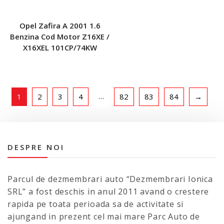
Opel Zafira A 2001 1.6
Benzina Cod Motor Z16XE /
X16XEL 101CP/74KW
…
1
2
3
4
82
83
84
→
DESPRE NOI
Parcul de dezmembrari auto “Dezmembrari Ionica
SRL” a fost deschis in anul 2011 avand o crestere
rapida pe toata perioada sa de activitate si
ajungand in prezent cel mai mare Parc Auto de