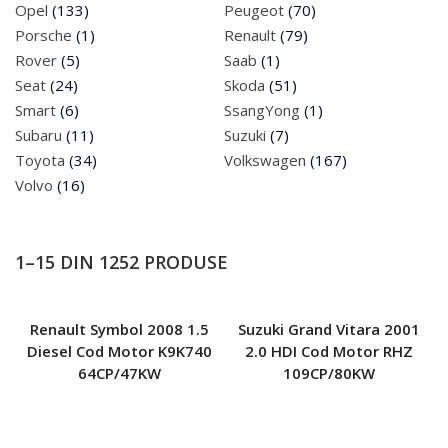
Cumpar Masini
Opel
(133)
Peugeot
(70)
Porsche
(1)
Renault
(79)
0742 935 581
Rover
(5)
Saab
(1)
Seat
(24)
Skoda
(51)
Smart
(6)
SsangYong
(1)
Subaru
(11)
Suzuki
(7)
Toyota
(34)
Volkswagen
(167)
Volvo
(16)
1–15 DIN 1252 PRODUSE
Renault Symbol 2008 1.5
Suzuki Grand Vitara 2001
Diesel Cod Motor K9K740
2.0 HDI Cod Motor RHZ
64CP/47KW
109CP/80KW