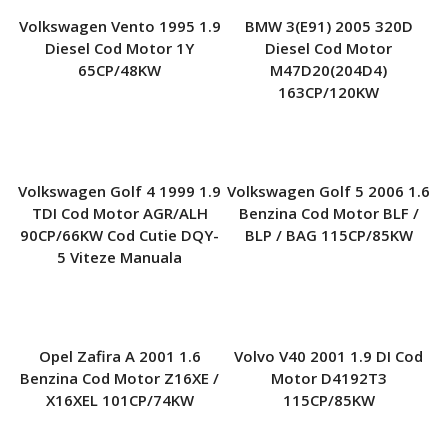
Volkswagen Vento 1995 1.9
BMW 3(E91) 2005 320D
Diesel Cod Motor 1Y
Diesel Cod Motor
65CP/48KW
M47D20(204D4)
163CP/120KW
Volkswagen Golf 4 1999 1.9
Volkswagen Golf 5 2006 1.6
TDI Cod Motor AGR/ALH
Benzina Cod Motor BLF /
90CP/66KW Cod Cutie DQY-
BLP / BAG 115CP/85KW
5 Viteze Manuala
Opel Zafira A 2001 1.6
Volvo V40 2001 1.9 DI Cod
Benzina Cod Motor Z16XE /
Motor D4192T3
X16XEL 101CP/74KW
115CP/85KW