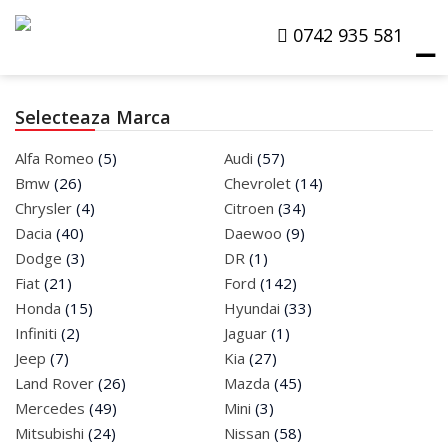
0742 935 581
☰
Selecteaza Marca
Products
Alfa Romeo
(5)
Audi
(57)
search
Bmw
(26)
Chevrolet
(14)
Chrysler
(4)
Citroen
(34)
Masini La Dezmembrat
Dacia
(40)
Daewoo
(9)
Dodge
(3)
DR
(1)
Masini De Vanzare
Fiat
(21)
Ford
(142)
Honda
(15)
Hyundai
(33)
Despre Noi
Infiniti
(2)
Jaguar
(1)
Jeep
(7)
Kia
(27)
Cere Oferta
Land Rover
(26)
Mazda
(45)
Contact
Mercedes
(49)
Mini
(3)
Mitsubishi
(24)
Nissan
(58)