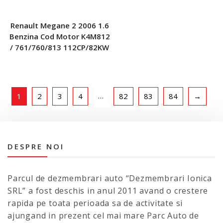
Renault Megane 2 2006 1.6
Benzina Cod Motor K4M812
/ 761/760/813 112CP/82KW
…
1
2
3
4
82
83
84
→
DESPRE NOI
Parcul de dezmembrari auto “Dezmembrari Ionica
SRL” a fost deschis in anul 2011 avand o crestere
rapida pe toata perioada sa de activitate si
ajungand in prezent cel mai mare Parc Auto de