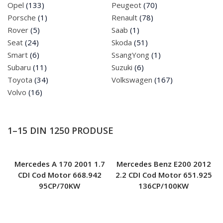
Cumpar Masini
Opel
(133)
Peugeot
(70)
Porsche
(1)
Renault
(78)
0742 935 581
Rover
(5)
Saab
(1)
Seat
(24)
Skoda
(51)
Smart
(6)
SsangYong
(1)
Subaru
(11)
Suzuki
(6)
Toyota
(34)
Volkswagen
(167)
Volvo
(16)
1–15 DIN 1250 PRODUSE
Mercedes A 170 2001 1.7
Mercedes Benz E200 2012
CDI Cod Motor 668.942
2.2 CDI Cod Motor 651.925
95CP/70KW
136CP/100KW